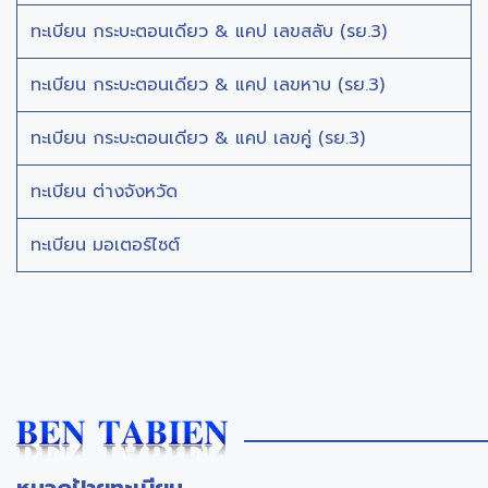
ทะเบียน กระบะตอนเดียว & แคป เลขสลับ (รย.3)
ทะเบียน กระบะตอนเดียว & แคป เลขหาบ (รย.3)
ทะเบียน กระบะตอนเดียว & แคป เลขคู่ (รย.3)
ทะเบียน ต่างจังหวัด
ทะเบียน มอเตอร์ไซต์