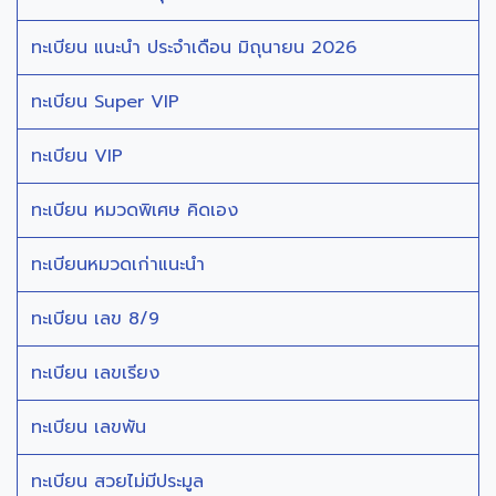
ทะเบียน แนะนำ ประจำเดือน มิถุนายน 2026
ทะเบียน Super VIP
ทะเบียน VIP
ทะเบียน หมวดพิเศษ คิดเอง
ทะเบียนหมวดเก่าแนะนำ
ทะเบียน เลข 8/9
ทะเบียน เลขเรียง
ทะเบียน เลขพัน
ทะเบียน สวยไม่มีประมูล