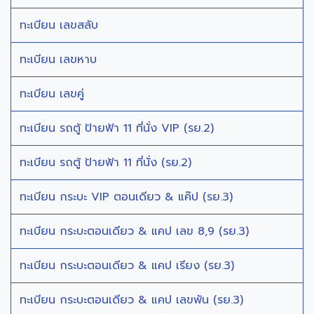
ทะเบียน เลขสลับ
ทะเบียน เลขหาบ
ทะเบียน เลขคู่
ทะเบียน รถตู้ ป้ายฟ้า 11 ที่นั่ง VIP (รย.2)
ทะเบียน รถตู้ ป้ายฟ้า 11 ที่นั่ง (รย.2)
ทะเบียน กระบะ VIP ตอนเดียว & แค๊ป (รย.3)
ทะเบียน กระบะตอนเดียว & แคป เลข 8,9 (รย.3)
ทะเบียน กระบะตอนเดียว & แคป เรียง (รย.3)
ทะเบียน กระบะตอนเดียว & แคป เลขพัน (รย.3)