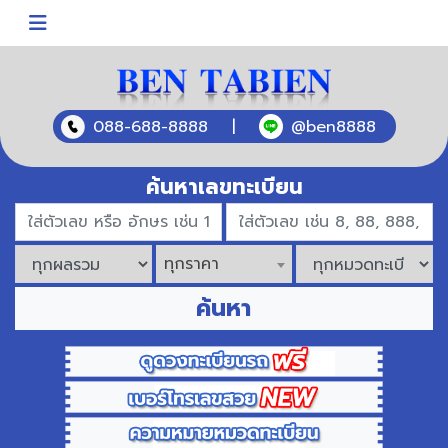
088-688-8888
|
@ben8888
ค้นหาเลขทะเบียน
ทุกราคา
ค้นหา