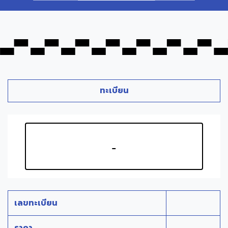
ทะเบียน
-
เลขทะเบียน