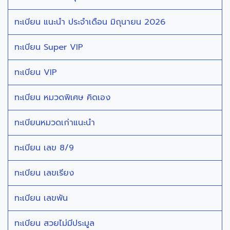
ทะเบียน แนะนำ ประจำเดือน มิถุนายน 2026
ทะเบียน Super VIP
ทะเบียน VIP
ทะเบียน หมวดพิเศษ คิดเอง
ทะเบียนหมวดเก่าแนะนำ
ทะเบียน เลข 8/9
ทะเบียน เลขเรียง
ทะเบียน เลขพัน
ทะเบียน สวยไม่มีประมูล