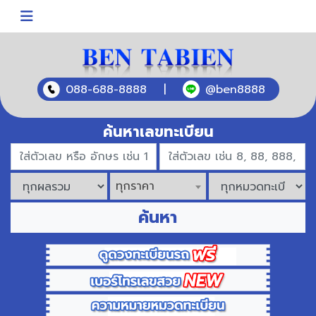
088-688-8888
|
@ben8888
ค้นหาเลขทะเบียน
ทุกราคา
ค้นหา