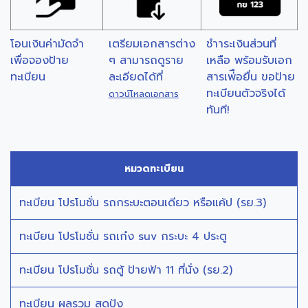
โอนเงินค่ามัดจำ
เตรียมเอกสารต่าง
ชำาระเงินส่วนที่
เพื่อจองป้าย
ๆ สามารถดูราย
เหลือ พร้อมรับเอก
ทะเบียน
ละเอียดได้ที่
สารเพ่ือยื่น ขอป้าย
ทะเบียนตัวจริงได้
ดาวน์โหลดเอกสาร
ทันที!
หมวดทะเบียน
ทะเบียน โปรโมชั่น รถกระบะตอนเดียว หรือแค้ป (รย.3)
ทะเบียน โปรโมชั่น รถเก๋ง suv กระบะ 4 ประตู
ทะเบียน โปรโมชั่น รถตู้ ป้ายฟ้า 11 ที่นั่ง (รย.2)
ทะเบียน ผลรวม สุดปัง