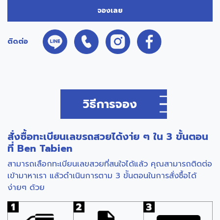
จองเลย
ติดต่อ
วิธีการจอง
สั่งซื้อทะเบียนเลขรถสวยได้งา่ย ๆ ใน 3 ขั้นตอน
ที่ Ben Tabien
สามารถเลือกทะเบียนเลขสวยที่สนใจได้แล้ว คุณสามารถติดต่อ
เข้ามาหาเรา แล้วดําเนินการตาม 3 ข้ันตอนในการสั่งซื้อได้
ง่ายๆ ด้วย