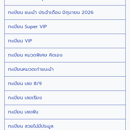
ทะเบียน แนะนำ ประจำเดือน มิถุนายน 2026
ทะเบียน Super VIP
ทะเบียน VIP
ทะเบียน หมวดพิเศษ คิดเอง
ทะเบียนหมวดเก่าแนะนำ
ทะเบียน เลข 8/9
ทะเบียน เลขเรียง
ทะเบียน เลขพัน
ทะเบียน สวยไม่มีประมูล