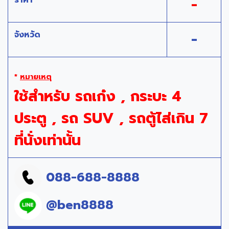
ราคา
-
จังหวัด
-
*
หมายเหตุ
ใช้สำหรับ รถเก๋ง , กระบะ 4
ประตู , รถ SUV , รถตู้ไส่เกิน 7
ที่นั่งเท่านั้น
088-688-8888
@ben8888