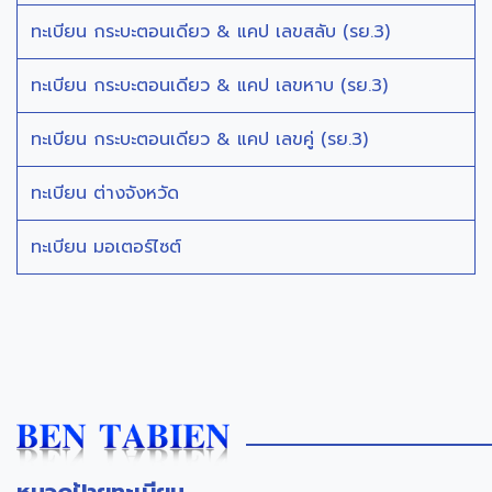
ทะเบียน กระบะตอนเดียว & แคป เลขสลับ (รย.3)
ทะเบียน กระบะตอนเดียว & แคป เลขหาบ (รย.3)
ทะเบียน กระบะตอนเดียว & แคป เลขคู่ (รย.3)
ทะเบียน ต่างจังหวัด
ทะเบียน มอเตอร์ไซต์