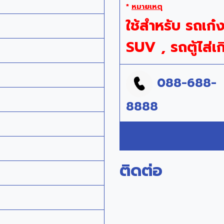
*
หมายเหตุ
ใช้สำหรับ รถเก๋
SUV , รถตู้ไส่เกิน
088-688-
8888
ติดต่อ