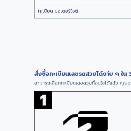
ทะเบียน มอเตอร์ไซต์
สั่งซื้อทะเบียนเลขรถสวยได้งา่ย ๆ ใน 
สามารถเลือกทะเบียนเลขสวยที่สนใจได้แล้ว คุณสา