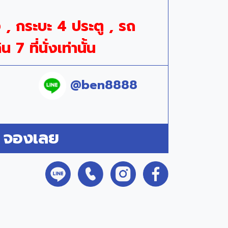
ง , กระบะ 4 ประตู , รถ
 7 ที่นั่งเท่านั้น
@ben8888
จองเลย