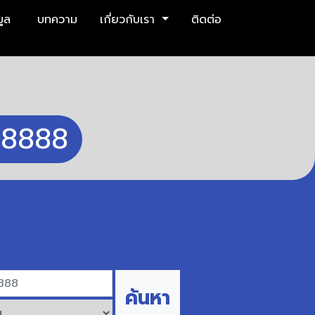
มูล
บทความ
เกี่ยวกับเรา
ติดต่อ
8888
ค้นหา