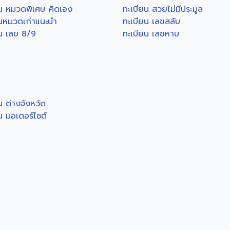
ยน หมวดพิเศษ คิดเอง
ทะเบียน สวยไม่มีประมูล
ยนหมวดเก่าแนะนำ
ทะเบียน เลขสลับ
ยน เลข 8/9
ทะเบียน เลขหาบ
น ต่างจังหวัด
น มอเตอร์ไซต์