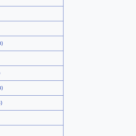
3)
)
3)
)