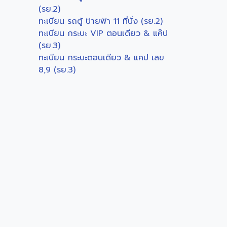
(รย.2)
ทะเบียน รถตู้ ป้ายฟ้า 11 ที่นั่ง (รย.2)
ทะเบียน กระบะ VIP ตอนเดียว & แค๊ป
(รย.3)
ทะเบียน กระบะตอนเดียว & แคป เลข
8,9 (รย.3)