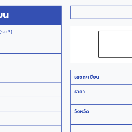
ยน
(รย.3)
เลขทะเบียน
ราคา
จังหวัด