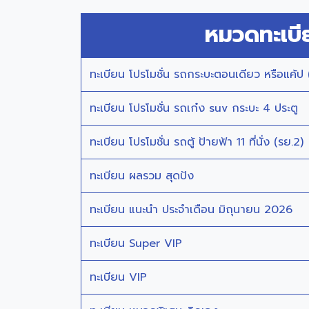
หมวดทะเบี
ทะเบียน โปรโมชั่น รถกระบะตอนเดียว หรือแค้ป 
ทะเบียน โปรโมชั่น รถเก๋ง suv กระบะ 4 ประตู
ทะเบียน โปรโมชั่น รถตู้ ป้ายฟ้า 11 ที่นั่ง (รย.2)
ทะเบียน ผลรวม สุดปัง
ทะเบียน แนะนำ ประจำเดือน มิถุนายน 2026
ทะเบียน Super VIP
ทะเบียน VIP