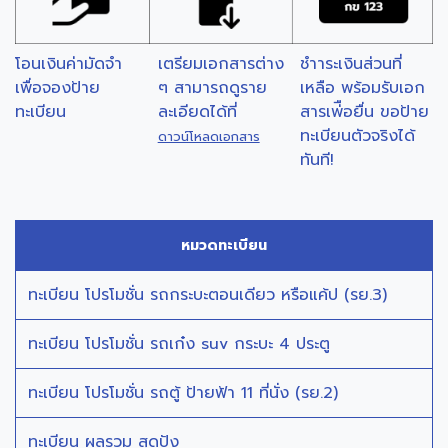
โอนเงินค่ามัดจำ
เตรียมเอกสารต่าง
ชำาระเงินส่วนที่
เพื่อจองป้าย
ๆ สามารถดูราย
เหลือ พร้อมรับเอก
ทะเบียน
ละเอียดได้ที่
สารเพ่ือยื่น ขอป้าย
ทะเบียนตัวจริงได้
ดาวน์โหลดเอกสาร
ทันที!
หมวดทะเบียน
ทะเบียน โปรโมชั่น รถกระบะตอนเดียว หรือแค้ป (รย.3)
ทะเบียน โปรโมชั่น รถเก๋ง suv กระบะ 4 ประตู
ทะเบียน โปรโมชั่น รถตู้ ป้ายฟ้า 11 ที่นั่ง (รย.2)
ทะเบียน ผลรวม สุดปัง