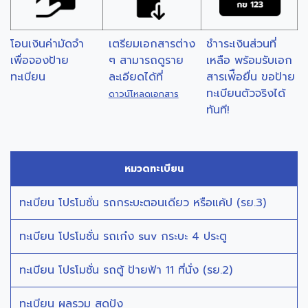
โอนเงินค่ามัดจำ
เตรียมเอกสารต่าง
ชำาระเงินส่วนที่
เพื่อจองป้าย
ๆ สามารถดูราย
เหลือ พร้อมรับเอก
ทะเบียน
ละเอียดได้ที่
สารเพ่ือยื่น ขอป้าย
ทะเบียนตัวจริงได้
ดาวน์โหลดเอกสาร
ทันที!
หมวดทะเบียน
ทะเบียน โปรโมชั่น รถกระบะตอนเดียว หรือแค้ป (รย.3)
ทะเบียน โปรโมชั่น รถเก๋ง suv กระบะ 4 ประตู
ทะเบียน โปรโมชั่น รถตู้ ป้ายฟ้า 11 ที่นั่ง (รย.2)
ทะเบียน ผลรวม สุดปัง