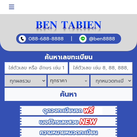
088-688-8888
|
@ben8888
ค้นหาเลขทะเบียน
ทุกราคา
ค้นหา