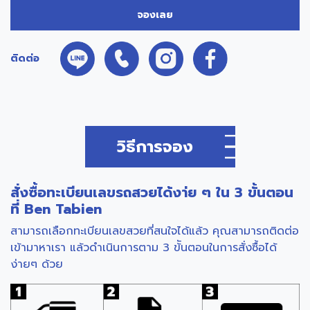
จองเลย
ติดต่อ
วิธีการจอง
สั่งซื้อทะเบียนเลขรถสวยได้งา่ย ๆ ใน 3 ขั้นตอน
ที่ Ben Tabien
สามารถเลือกทะเบียนเลขสวยที่สนใจได้แล้ว คุณสามารถติดต่อ
เข้ามาหาเรา แล้วดําเนินการตาม 3 ข้ันตอนในการสั่งซื้อได้
ง่ายๆ ด้วย