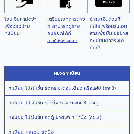
โอนเงินค่ามัดจำ
เตรียมเอกสารต่าง
ชำาระเงินส่วนที่
เพื่อจองป้าย
ๆ สามารถดูราย
เหลือ พร้อมรับเอก
ทะเบียน
ละเอียดได้ที่
สารเพ่ือยื่น ขอป้าย
ทะเบียนตัวจริงได้
ดาวน์โหลดเอกสาร
ทันที!
หมวดทะเบียน
ทะเบียน โปรโมชั่น รถกระบะตอนเดียว หรือแค้ป (รย.3)
ทะเบียน โปรโมชั่น รถเก๋ง suv กระบะ 4 ประตู
ทะเบียน โปรโมชั่น รถตู้ ป้ายฟ้า 11 ที่นั่ง (รย.2)
ทะเบียน ผลรวม สุดปัง