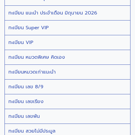
ทะเบียน แนะนำ ประจำเดือน มิถุนายน 2026
ทะเบียน Super VIP
ทะเบียน VIP
ทะเบียน หมวดพิเศษ คิดเอง
ทะเบียนหมวดเก่าแนะนำ
ทะเบียน เลข 8/9
ทะเบียน เลขเรียง
ทะเบียน เลขพัน
ทะเบียน สวยไม่มีประมูล