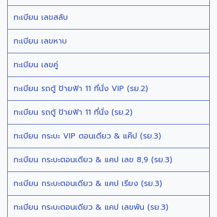
ทะเบียน เลขสลับ
ทะเบียน เลขหาบ
ทะเบียน เลขคู่
ทะเบียน รถตู้ ป้ายฟ้า 11 ที่นั่ง VIP (รย.2)
ทะเบียน รถตู้ ป้ายฟ้า 11 ที่นั่ง (รย.2)
ทะเบียน กระบะ VIP ตอนเดียว & แค๊ป (รย.3)
ทะเบียน กระบะตอนเดียว & แคป เลข 8,9 (รย.3)
ทะเบียน กระบะตอนเดียว & แคป เรียง (รย.3)
ทะเบียน กระบะตอนเดียว & แคป เลขพัน (รย.3)