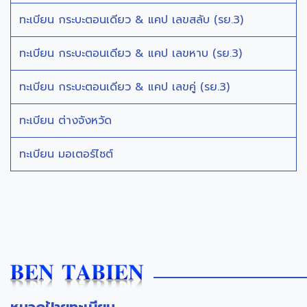
ทะเบียน กระบะตอนเดียว & แคป เลขสลับ (รย.3)
ทะเบียน กระบะตอนเดียว & แคป เลขหาบ (รย.3)
ทะเบียน กระบะตอนเดียว & แคป เลขคู่ (รย.3)
ทะเบียน ต่างจังหวัด
ทะเบียน มอเตอร์ไซต์