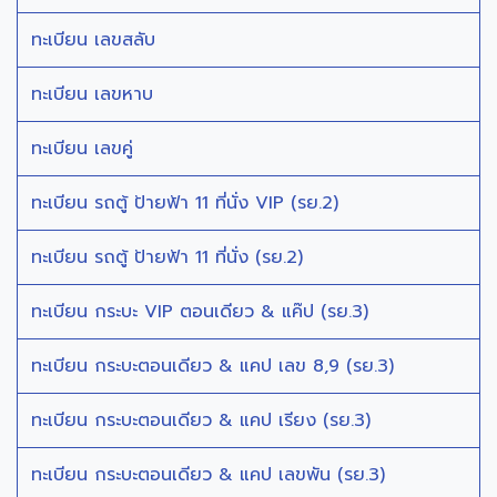
ทะเบียน เลขสลับ
ทะเบียน เลขหาบ
ทะเบียน เลขคู่
ทะเบียน รถตู้ ป้ายฟ้า 11 ที่นั่ง VIP (รย.2)
ทะเบียน รถตู้ ป้ายฟ้า 11 ที่นั่ง (รย.2)
ทะเบียน กระบะ VIP ตอนเดียว & แค๊ป (รย.3)
ทะเบียน กระบะตอนเดียว & แคป เลข 8,9 (รย.3)
ทะเบียน กระบะตอนเดียว & แคป เรียง (รย.3)
ทะเบียน กระบะตอนเดียว & แคป เลขพัน (รย.3)