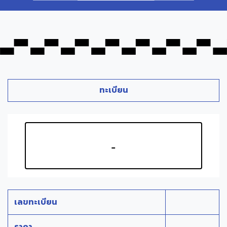
ทะเบียน
-
เลขทะเบียน