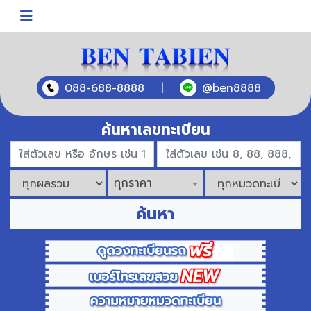
088-688-8888
|
@ben8888
ค้นหาเลขทะเบียน
ทุกราคา
ค้นหา