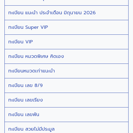
ทะเบียน แนะนำ ประจำเดือน มิถุนายน 2026
ทะเบียน Super VIP
ทะเบียน VIP
ทะเบียน หมวดพิเศษ คิดเอง
ทะเบียนหมวดเก่าแนะนำ
ทะเบียน เลข 8/9
ทะเบียน เลขเรียง
ทะเบียน เลขพัน
ทะเบียน สวยไม่มีประมูล