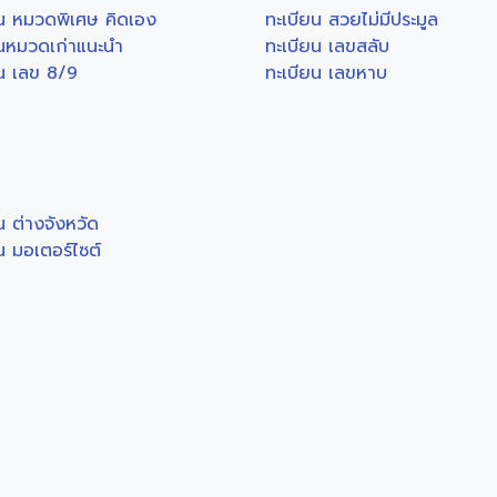
ยน หมวดพิเศษ คิดเอง
ทะเบียน สวยไม่มีประมูล
ยนหมวดเก่าแนะนำ
ทะเบียน เลขสลับ
ยน เลข 8/9
ทะเบียน เลขหาบ
น ต่างจังหวัด
น มอเตอร์ไซต์