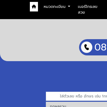
หมวดทะเบียน
เบอร์โทรเลข
สวย
08