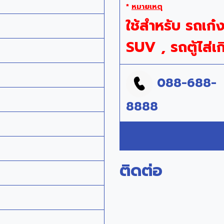
*
หมายเหตุ
ใช้สำหรับ รถเก๋
SUV , รถตู้ไส่เกิน
088-688-
8888
ติดต่อ