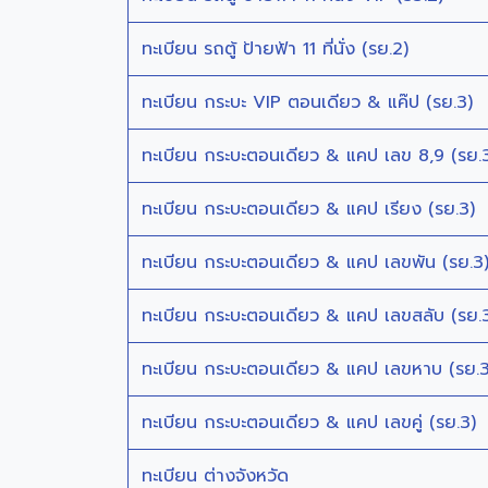
ทะเบียน รถตู้ ป้ายฟ้า 11 ที่นั่ง (รย.2)
ทะเบียน กระบะ VIP ตอนเดียว & แค๊ป (รย.3)
ทะเบียน กระบะตอนเดียว & แคป เลข 8,9 (รย.
ทะเบียน กระบะตอนเดียว & แคป เรียง (รย.3)
ทะเบียน กระบะตอนเดียว & แคป เลขพัน (รย.3
ทะเบียน กระบะตอนเดียว & แคป เลขสลับ (รย.
ทะเบียน กระบะตอนเดียว & แคป เลขหาบ (รย.3
ทะเบียน กระบะตอนเดียว & แคป เลขคู่ (รย.3)
ทะเบียน ต่างจังหวัด