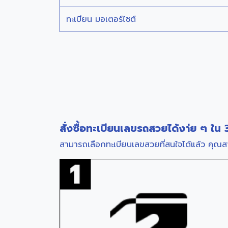
ทะเบียน มอเตอร์ไซต์
สั่งซื้อทะเบียนเลขรถสวยได้งา่ย ๆ ใน 
สามารถเลือกทะเบียนเลขสวยที่สนใจได้แล้ว คุณสา