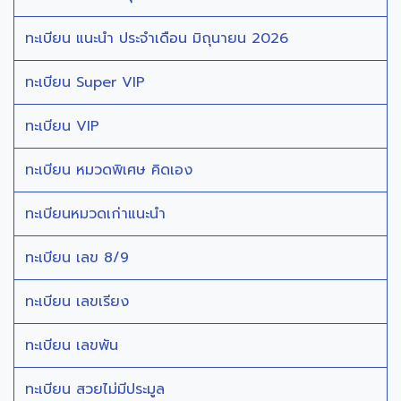
ทะเบียน แนะนำ ประจำเดือน มิถุนายน 2026
ทะเบียน Super VIP
ทะเบียน VIP
ทะเบียน หมวดพิเศษ คิดเอง
ทะเบียนหมวดเก่าแนะนำ
ทะเบียน เลข 8/9
ทะเบียน เลขเรียง
ทะเบียน เลขพัน
ทะเบียน สวยไม่มีประมูล