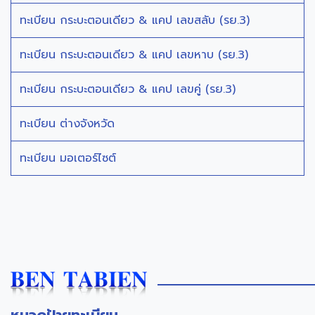
ทะเบียน กระบะตอนเดียว & แคป เลขสลับ (รย.3)
ทะเบียน กระบะตอนเดียว & แคป เลขหาบ (รย.3)
ทะเบียน กระบะตอนเดียว & แคป เลขคู่ (รย.3)
ทะเบียน ต่างจังหวัด
ทะเบียน มอเตอร์ไซต์