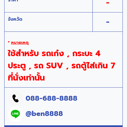
ราคา
-
จังหวัด
-
*
หมายเหตุ
ใช้สำหรับ รถเก๋ง , กระบะ 4
ประตู , รถ SUV , รถตู้ไส่เกิน 7
ที่นั่งเท่านั้น
088-688-8888
@ben8888