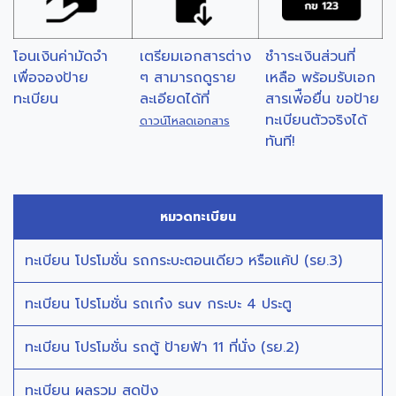
โอนเงินค่ามัดจำ
เตรียมเอกสารต่าง
ชำาระเงินส่วนที่
เพื่อจองป้าย
ๆ สามารถดูราย
เหลือ พร้อมรับเอก
ทะเบียน
ละเอียดได้ที่
สารเพ่ือยื่น ขอป้าย
ทะเบียนตัวจริงได้
ดาวน์โหลดเอกสาร
ทันที!
หมวดทะเบียน
ทะเบียน โปรโมชั่น รถกระบะตอนเดียว หรือแค้ป (รย.3)
ทะเบียน โปรโมชั่น รถเก๋ง suv กระบะ 4 ประตู
ทะเบียน โปรโมชั่น รถตู้ ป้ายฟ้า 11 ที่นั่ง (รย.2)
ทะเบียน ผลรวม สุดปัง