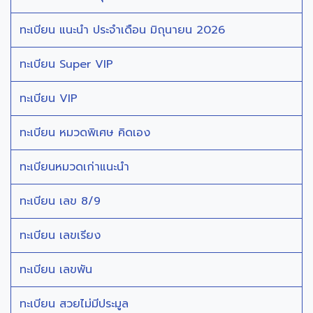
ทะเบียน แนะนำ ประจำเดือน มิถุนายน 2026
ทะเบียน Super VIP
ทะเบียน VIP
ทะเบียน หมวดพิเศษ คิดเอง
ทะเบียนหมวดเก่าแนะนำ
ทะเบียน เลข 8/9
ทะเบียน เลขเรียง
ทะเบียน เลขพัน
ทะเบียน สวยไม่มีประมูล