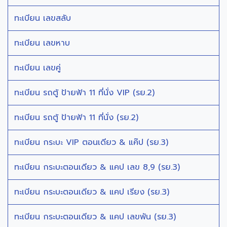
ทะเบียน เลขสลับ
ทะเบียน เลขหาบ
ทะเบียน เลขคู่
ทะเบียน รถตู้ ป้ายฟ้า 11 ที่นั่ง VIP (รย.2)
ทะเบียน รถตู้ ป้ายฟ้า 11 ที่นั่ง (รย.2)
ทะเบียน กระบะ VIP ตอนเดียว & แค๊ป (รย.3)
ทะเบียน กระบะตอนเดียว & แคป เลข 8,9 (รย.3)
ทะเบียน กระบะตอนเดียว & แคป เรียง (รย.3)
ทะเบียน กระบะตอนเดียว & แคป เลขพัน (รย.3)