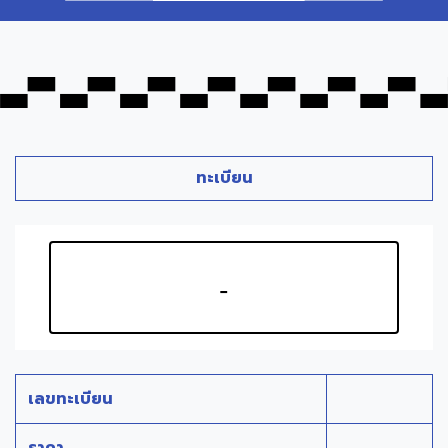
ทะเบียน
-
เลขทะเบียน