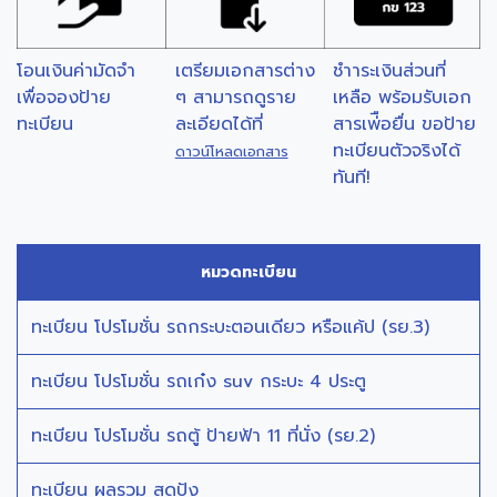
โอนเงินค่ามัดจำ
เตรียมเอกสารต่าง
ชำาระเงินส่วนที่
เพื่อจองป้าย
ๆ สามารถดูราย
เหลือ พร้อมรับเอก
ทะเบียน
ละเอียดได้ที่
สารเพ่ือยื่น ขอป้าย
ทะเบียนตัวจริงได้
ดาวน์โหลดเอกสาร
ทันที!
หมวดทะเบียน
ทะเบียน โปรโมชั่น รถกระบะตอนเดียว หรือแค้ป (รย.3)
ทะเบียน โปรโมชั่น รถเก๋ง suv กระบะ 4 ประตู
ทะเบียน โปรโมชั่น รถตู้ ป้ายฟ้า 11 ที่นั่ง (รย.2)
ทะเบียน ผลรวม สุดปัง