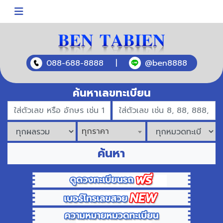
088-688-8888
|
@ben8888
ค้นหาเลขทะเบียน
ทุกราคา
ค้นหา