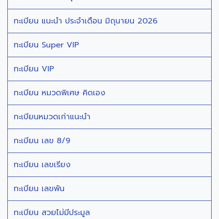
ทะเบียน แนะนำ ประจำเดือน มิถุนายน 2026
ทะเบียน Super VIP
ทะเบียน VIP
ทะเบียน หมวดพิเศษ คิดเอง
ทะเบียนหมวดเก่าแนะนำ
ทะเบียน เลข 8/9
ทะเบียน เลขเรียง
ทะเบียน เลขพัน
ทะเบียน สวยไม่มีประมูล