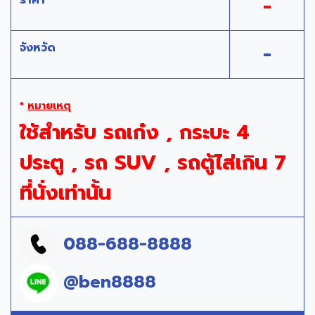
ราคา
-
จังหวัด
-
*
หมายเหตุ
ใช้สำหรับ รถเก๋ง , กระบะ 4
ประตู , รถ SUV , รถตู้ไส่เกิน 7
ที่นั่งเท่านั้น
088-688-8888
@ben8888