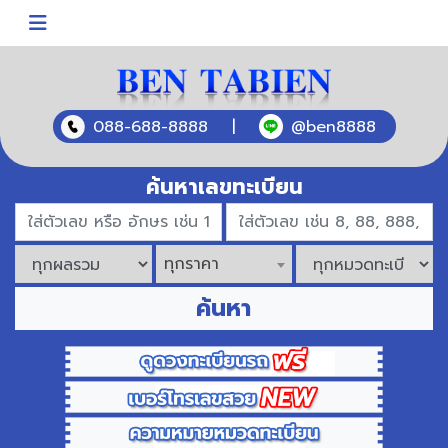
088-688-8888
|
@ben8888
ค้นหาเลขทะเบียน
ทุกราคา
ค้นหา