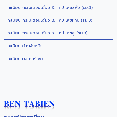
ทะเบียน กระบะตอนเดียว & แคป เลขสลับ (รย.3)
ทะเบียน กระบะตอนเดียว & แคป เลขหาบ (รย.3)
ทะเบียน กระบะตอนเดียว & แคป เลขคู่ (รย.3)
ทะเบียน ต่างจังหวัด
ทะเบียน มอเตอร์ไซต์