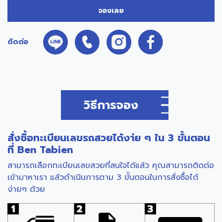
จองเลย
ติดต่อ
วิธีการจอง
สั่งซื้อทะเบียนเลขรถสวยได้งา่ย ๆ ใน 3 ขั้นตอน
ที่ Ben Tabien
สามารถเลือกทะเบียนเลขสวยที่สนใจได้แล้ว คุณสามารถติดต่อ
เข้ามาหาเรา แล้วดําเนินการตาม 3 ข้ันตอนในการสั่งซื้อได้
ง่ายๆ ด้วย