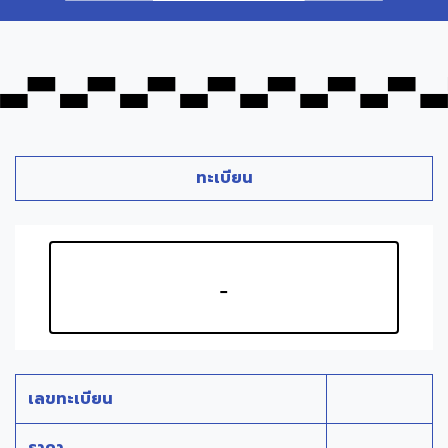
ทะเบียน
-
เลขทะเบียน