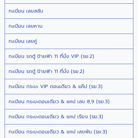
ทะเบียน เลขสลับ
ทะเบียน เลขหาบ
ทะเบียน เลขคู่
ทะเบียน รถตู้ ป้ายฟ้า 11 ที่นั่ง VIP (รย.2)
ทะเบียน รถตู้ ป้ายฟ้า 11 ที่นั่ง (รย.2)
ทะเบียน กระบะ VIP ตอนเดียว & แค๊ป (รย.3)
ทะเบียน กระบะตอนเดียว & แคป เลข 8,9 (รย.3)
ทะเบียน กระบะตอนเดียว & แคป เรียง (รย.3)
ทะเบียน กระบะตอนเดียว & แคป เลขพัน (รย.3)