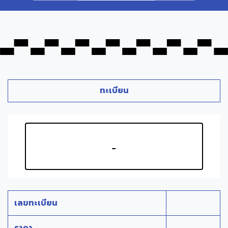
ทะเบียน
-
เลขทะเบียน