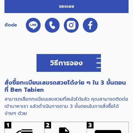
จองเลย
ติดต่อ
วิธีการจอง
สั่งซื้อทะเบียนเลขรถสวยได้งา่ย ๆ ใน 3 ขั้นตอน
ที่ Ben Tabien
สามารถเลือกทะเบียนเลขสวยที่สนใจได้แล้ว คุณสามารถติดต่อ
เข้ามาหาเรา แล้วดําเนินการตาม 3 ข้ันตอนในการสั่งซื้อได้
ง่ายๆ ด้วย