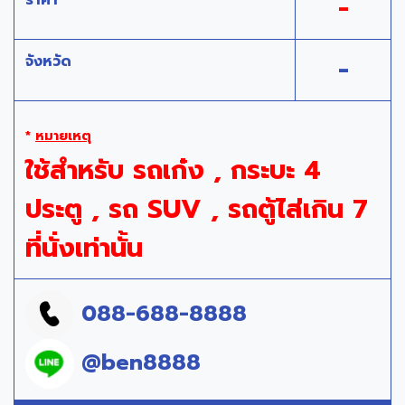
ราคา
-
จังหวัด
-
*
หมายเหตุ
ใช้สำหรับ รถเก๋ง , กระบะ 4
ประตู , รถ SUV , รถตู้ไส่เกิน 7
ที่นั่งเท่านั้น
088-688-8888
@ben8888