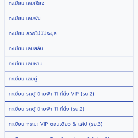
ทะเบียน เลขเรียง
ทะเบียน เลขพัน
ทะเบียน สวยไม่มีประมูล
ทะเบียน เลขสลับ
ทะเบียน เลขหาบ
ทะเบียน เลขคู่
ทะเบียน รถตู้ ป้ายฟ้า 11 ที่นั่ง VIP (รย.2)
ทะเบียน รถตู้ ป้ายฟ้า 11 ที่นั่ง (รย.2)
ทะเบียน กระบะ VIP ตอนเดียว & แค๊ป (รย.3)