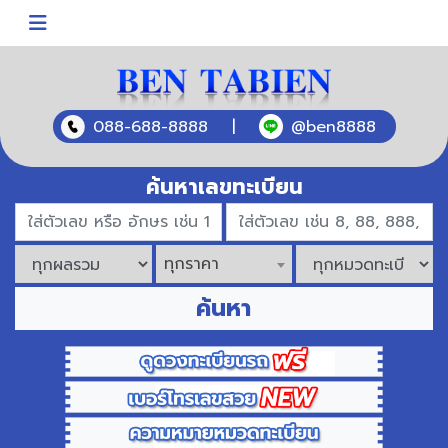
088-688-8888
|
@ben8888
ค้นหาเลขทะเบียน
ทุกราคา
ค้นหา