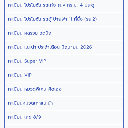
ทะเบียน โปรโมชั่น รถเก๋ง suv กระบะ 4 ประตู
ทะเบียน โปรโมชั่น รถตู้ ป้ายฟ้า 11 ที่นั่ง (รย.2)
ทะเบียน ผลรวม สุดปัง
ทะเบียน แนะนำ ประจำเดือน มิถุนายน 2026
ทะเบียน Super VIP
ทะเบียน VIP
ทะเบียน หมวดพิเศษ คิดเอง
ทะเบียนหมวดเก่าแนะนำ
ทะเบียน เลข 8/9