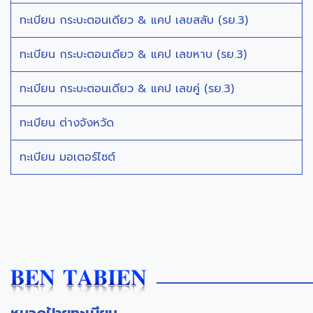
ทะเบียน กระบะตอนเดียว & แคป เลขสลับ (รย.3)
ทะเบียน กระบะตอนเดียว & แคป เลขหาบ (รย.3)
ทะเบียน กระบะตอนเดียว & แคป เลขคู่ (รย.3)
ทะเบียน ต่างจังหวัด
ทะเบียน มอเตอร์ไซต์