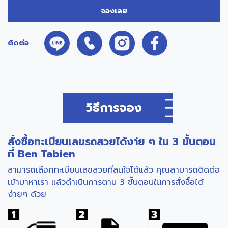
จองเลย
ติดต่อ
วิธีการจอง
สั่งซื้อทะเบียนเลขรถสวยได้งา่ย ๆ ใน 3 ขั้นตอน
ที่ Ben Tabien
สามารถเลือกทะเบียนเลขสวยที่สนใจได้แล้ว คุณสามารถติดต่อ
เข้ามาหาเรา แล้วดําเนินการตาม 3 ข้ันตอนในการสั่งซื้อได้
ง่ายๆ ด้วย