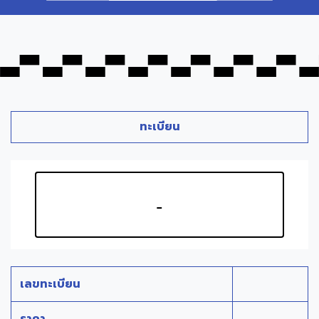
ทะเบียน
-
เลขทะเบียน