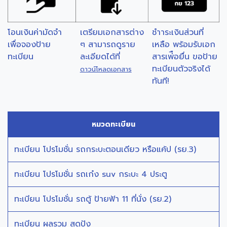
โอนเงินค่ามัดจำ
เตรียมเอกสารต่าง
ชำาระเงินส่วนที่
เพื่อจองป้าย
ๆ สามารถดูราย
เหลือ พร้อมรับเอก
ทะเบียน
ละเอียดได้ที่
สารเพ่ือยื่น ขอป้าย
ทะเบียนตัวจริงได้
ดาวน์โหลดเอกสาร
ทันที!
หมวดทะเบียน
ทะเบียน โปรโมชั่น รถกระบะตอนเดียว หรือแค้ป (รย.3)
ทะเบียน โปรโมชั่น รถเก๋ง suv กระบะ 4 ประตู
ทะเบียน โปรโมชั่น รถตู้ ป้ายฟ้า 11 ที่นั่ง (รย.2)
ทะเบียน ผลรวม สุดปัง