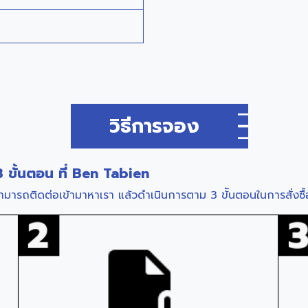
วิธีการจอง
3 ขั้นตอน ที่ Ben Tabien
มารถติดต่อเข้ามาหาเรา แล้วดําเนินการตาม 3 ข้ันตอนในการสั่งซื้