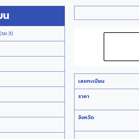
ยน
(รย.3)
เลขทะเบียน
ราคา
จังหวัด