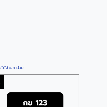
อได้ง่ายๆ ด้วย