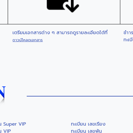
เตรียมเอกสารต่าง ๆ สามารถดูรายละเอียดได้ที่
ชำาร
ทะเบ
ดาวน์โหลดเอกสาร
ยน Super VIP
ทะเบียน เลขเรียง
น VIP
ทะเบียน เลขพัน