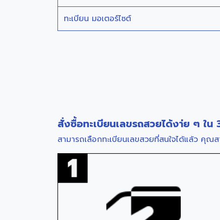
ทะเบียน มอเตอร์ไซต์
สั่งซื้อทะเบียนเลขรถสวยได้งา่ย ๆ ใน 
สามารถเลือกทะเบียนเลขสวยที่สนใจได้แล้ว คุณสา