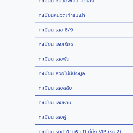
ทะเบียน หมวดพิเศษ คิดเอง
ทะเบียนหมวดเก่าแนะนำ
ทะเบียน เลข 8/9
ทะเบียน เลขเรียง
ทะเบียน เลขพัน
ทะเบียน สวยไม่มีประมูล
ทะเบียน เลขสลับ
ทะเบียน เลขหาบ
ทะเบียน เลขคู่
ทะเบียน รถตู้ ป้ายฟ้า 11 ที่นั่ง VIP (รย.2)