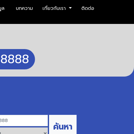
มูล
บทความ
เกี่ยวกับเรา
ติดต่อ
8888
ค้นหา