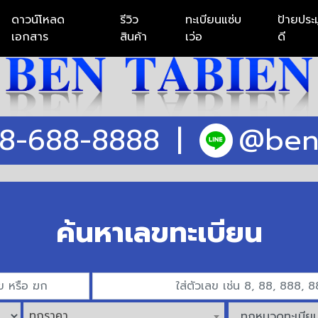
ดาวน์โหลด
รีวิว
ทะเบียนแซ่บ
ป้ายประ
เอกสาร
สินค้า
เว่อ
ดี
8-688-8888
|
@ben
ค้นหาเลขทะเบียน
ทุกราคา