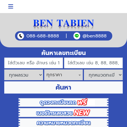
088-688-8888
|
@ben8888
ค้นหาเลขทะเบียน
ทุกราคา
ค้นหา