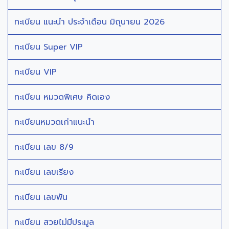
ทะเบียน แนะนำ ประจำเดือน มิถุนายน 2026
ทะเบียน Super VIP
ทะเบียน VIP
ทะเบียน หมวดพิเศษ คิดเอง
ทะเบียนหมวดเก่าแนะนำ
ทะเบียน เลข 8/9
ทะเบียน เลขเรียง
ทะเบียน เลขพัน
ทะเบียน สวยไม่มีประมูล