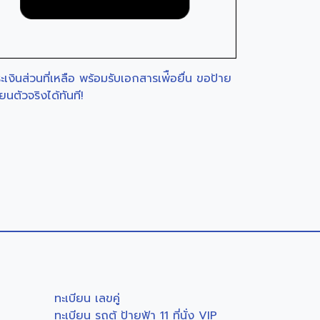
ะเงินส่วนที่เหลือ พร้อมรับเอกสารเพ่ือยื่น ขอป้าย
ียนตัวจริงได้ทันที!
ทะเบียน เลขคู่
ทะเบียน รถตู้ ป้ายฟ้า 11 ที่นั่ง VIP