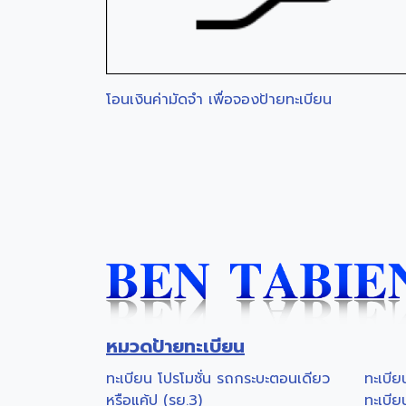
โอนเงินค่ามัดจำ เพื่อจองป้ายทะเบียน
หมวดป้ายทะเบียน
ทะเบียน โปรโมชั่น รถกระบะตอนเดียว
ทะเบี
หรือแค้ป (รย.3)
ทะเบีย