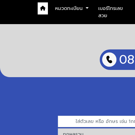
หมวดทะเบียน
เบอร์โทรเลข
สวย
08