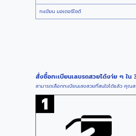
ทะเบียน มอเตอร์ไซต์
สั่งซื้อทะเบียนเลขรถสวยได้งา่ย ๆ ใน 
สามารถเลือกทะเบียนเลขสวยที่สนใจได้แล้ว คุณสา