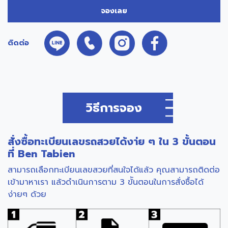
จองเลย
ติดต่อ
วิธีการจอง
สั่งซื้อทะเบียนเลขรถสวยได้งา่ย ๆ ใน 3 ขั้นตอน
ที่ Ben Tabien
สามารถเลือกทะเบียนเลขสวยที่สนใจได้แล้ว คุณสามารถติดต่อ
เข้ามาหาเรา แล้วดําเนินการตาม 3 ข้ันตอนในการสั่งซื้อได้
ง่ายๆ ด้วย