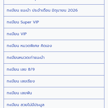
ทะเบียน แนะนำ ประจำเดือน มิถุนายน 2026
ทะเบียน Super VIP
ทะเบียน VIP
ทะเบียน หมวดพิเศษ คิดเอง
ทะเบียนหมวดเก่าแนะนำ
ทะเบียน เลข 8/9
ทะเบียน เลขเรียง
ทะเบียน เลขพัน
ทะเบียน สวยไม่มีประมูล