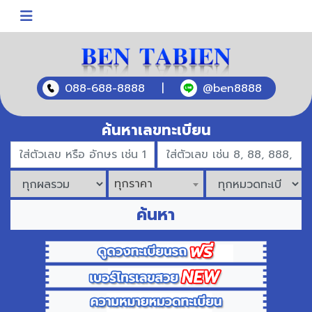
088-688-8888
|
@ben8888
ค้นหาเลขทะเบียน
ทุกราคา
ค้นหา