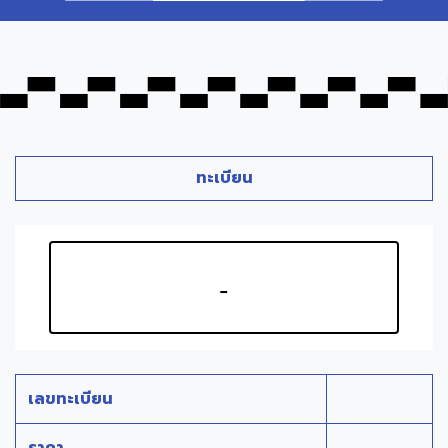
ทะเบียน
-
เลขทะเบียน