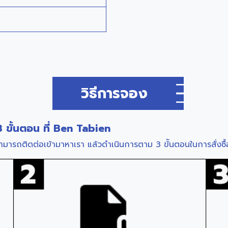
วิธีการจอง
3 ขั้นตอน ที่ Ben Tabien
มารถติดต่อเข้ามาหาเรา แล้วดําเนินการตาม 3 ข้ันตอนในการสั่งซื้