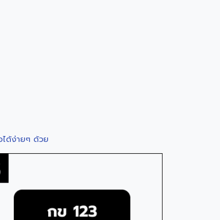
อได้ง่ายๆ ด้วย