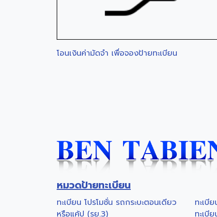
โอนเงินค่ามัดจำ เพื่อจองป้ายทะเบียน
หมวดป้ายทะเบียน
ทะเบียน โปรโมชั่น รถกระบะตอนเดียว
ทะเบี
หรือแค้ป (รย.3)
ทะเบีย