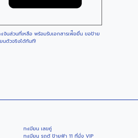
ะเงินส่วนที่เหลือ พร้อมรับเอกสารเพ่ือยื่น ขอป้าย
ียนตัวจริงได้ทันที!
ทะเบียน เลขคู่
ทะเบียน รถตู้ ป้ายฟ้า 11 ที่นั่ง VIP