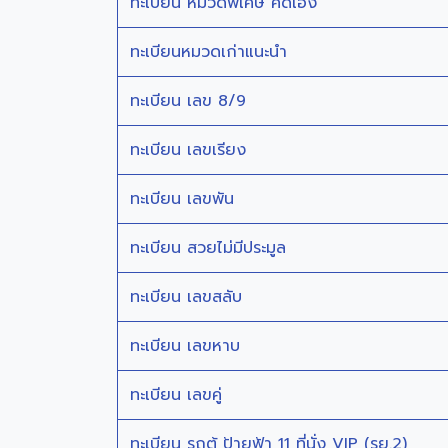
ทะเบียน หมวดพิเศษ คิดเอง
ทะเบียนหมวดเก่าแนะนำ
ทะเบียน เลข 8/9
ทะเบียน เลขเรียง
ทะเบียน เลขพัน
ทะเบียน สวยไม่มีประมูล
ทะเบียน เลขสลับ
ทะเบียน เลขหาบ
ทะเบียน เลขคู่
ทะเบียน รถตู้ ป้ายฟ้า 11 ที่นั่ง VIP (รย.2)