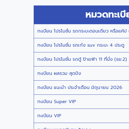
หมวดทะเบี
ทะเบียน โปรโมชั่น รถกระบะตอนเดียว หรือแค้ป 
ทะเบียน โปรโมชั่น รถเก๋ง suv กระบะ 4 ประตู
ทะเบียน โปรโมชั่น รถตู้ ป้ายฟ้า 11 ที่นั่ง (รย.2)
ทะเบียน ผลรวม สุดปัง
ทะเบียน แนะนำ ประจำเดือน มิถุนายน 2026
ทะเบียน Super VIP
ทะเบียน VIP