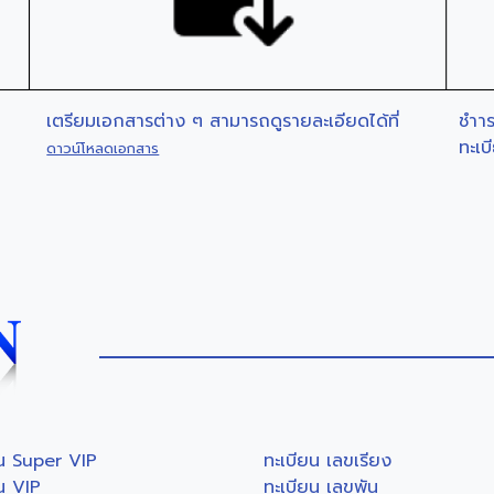
เตรียมเอกสารต่าง ๆ สามารถดูรายละเอียดได้ที่
ชำาร
ทะเบ
ดาวน์โหลดเอกสาร
ยน Super VIP
ทะเบียน เลขเรียง
น VIP
ทะเบียน เลขพัน