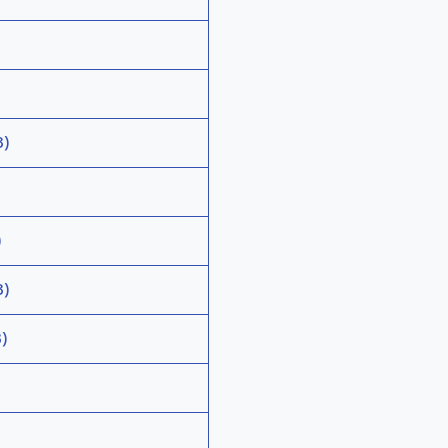
3)
)
3)
)