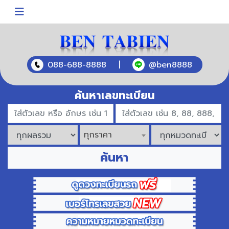
088-688-8888
|
@ben8888
ค้นหาเลขทะเบียน
ทุกราคา
ค้นหา