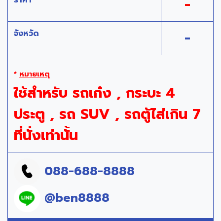
ราคา
-
จังหวัด
-
*
หมายเหตุ
ใช้สำหรับ รถเก๋ง , กระบะ 4
ประตู , รถ SUV , รถตู้ไส่เกิน 7
ที่นั่งเท่านั้น
088-688-8888
@ben8888