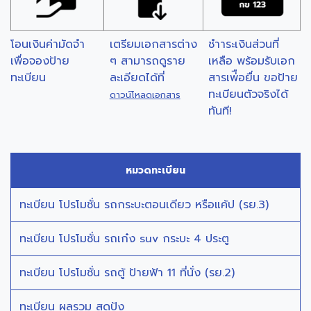
โอนเงินค่ามัดจำ
เตรียมเอกสารต่าง
ชำาระเงินส่วนที่
เพื่อจองป้าย
ๆ สามารถดูราย
เหลือ พร้อมรับเอก
ทะเบียน
ละเอียดได้ที่
สารเพ่ือยื่น ขอป้าย
ทะเบียนตัวจริงได้
ดาวน์โหลดเอกสาร
ทันที!
หมวดทะเบียน
ทะเบียน โปรโมชั่น รถกระบะตอนเดียว หรือแค้ป (รย.3)
ทะเบียน โปรโมชั่น รถเก๋ง suv กระบะ 4 ประตู
ทะเบียน โปรโมชั่น รถตู้ ป้ายฟ้า 11 ที่นั่ง (รย.2)
ทะเบียน ผลรวม สุดปัง