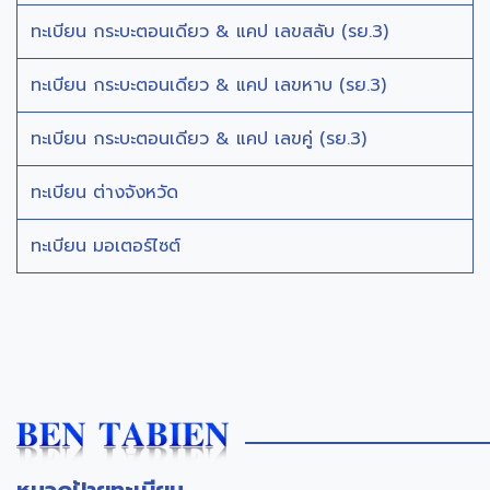
ทะเบียน กระบะตอนเดียว & แคป เลขสลับ (รย.3)
ทะเบียน กระบะตอนเดียว & แคป เลขหาบ (รย.3)
ทะเบียน กระบะตอนเดียว & แคป เลขคู่ (รย.3)
ทะเบียน ต่างจังหวัด
ทะเบียน มอเตอร์ไซต์