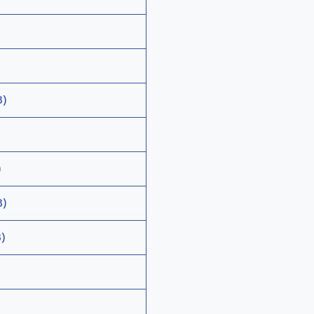
3)
)
3)
)