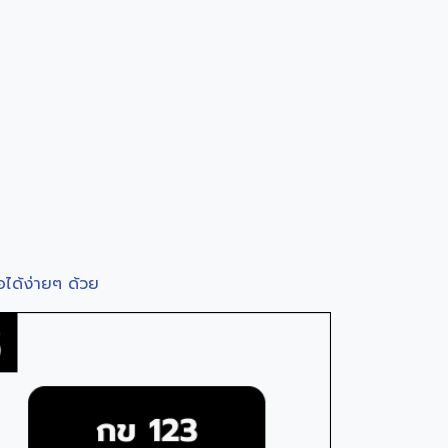
อได้ง่ายๆ ด้วย