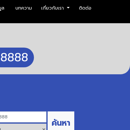
มูล
บทความ
เกี่ยวกับเรา
ติดต่อ
8888
ค้นหา