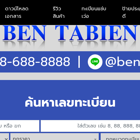
ดาวน์โหลด
รีวิว
ทะเบียนแซ่บ
ป้ายประ
เอกสาร
สินค้า
เว่อ
ดี
8-688-8888
|
@ben
ค้นหาเลขทะเบียน
ทุกราคา