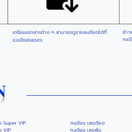
เตรียมเอกสารต่าง ๆ สามารถดูรายละเอียดได้ที่
ชำาร
ทะเบ
ดาวน์โหลดเอกสาร
ยน Super VIP
ทะเบียน เลขเรียง
น VIP
ทะเบียน เลขพัน