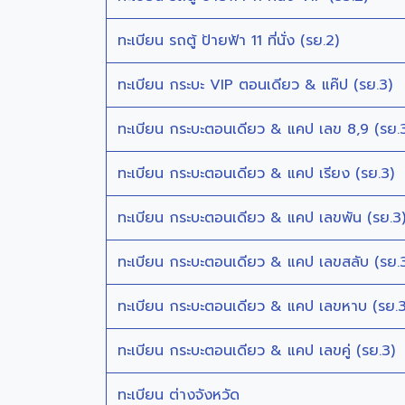
ทะเบียน รถตู้ ป้ายฟ้า 11 ที่นั่ง (รย.2)
ทะเบียน กระบะ VIP ตอนเดียว & แค๊ป (รย.3)
ทะเบียน กระบะตอนเดียว & แคป เลข 8,9 (รย.
ทะเบียน กระบะตอนเดียว & แคป เรียง (รย.3)
ทะเบียน กระบะตอนเดียว & แคป เลขพัน (รย.3
ทะเบียน กระบะตอนเดียว & แคป เลขสลับ (รย.
ทะเบียน กระบะตอนเดียว & แคป เลขหาบ (รย.3
ทะเบียน กระบะตอนเดียว & แคป เลขคู่ (รย.3)
ทะเบียน ต่างจังหวัด