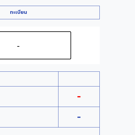
ทะเบียน
-
-
-