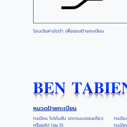
โอนเงินค่ามัดจำ เพื่อจองป้ายทะเบียน
หมวดป้ายทะเบียน
ทะเบียน โปรโมชั่น รถกระบะตอนเดียว
ทะเบี
หรือแค้ป (รย.3)
ทะเบีย