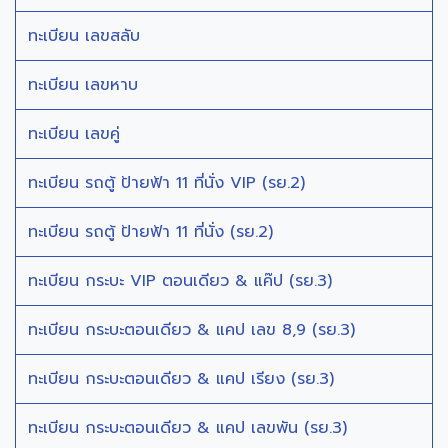
ทะเบียน เลขสลับ
ทะเบียน เลขหาบ
ทะเบียน เลขคู่
ทะเบียน รถตู้ ป้ายฟ้า 11 ที่นั่ง VIP (รย.2)
ทะเบียน รถตู้ ป้ายฟ้า 11 ที่นั่ง (รย.2)
ทะเบียน กระบะ VIP ตอนเดียว & แค๊ป (รย.3)
ทะเบียน กระบะตอนเดียว & แคป เลข 8,9 (รย.3)
ทะเบียน กระบะตอนเดียว & แคป เรียง (รย.3)
ทะเบียน กระบะตอนเดียว & แคป เลขพัน (รย.3)