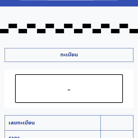
ทะเบียน
-
เลขทะเบียน