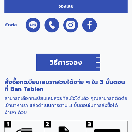
จองเลย
ติดต่อ
วิธีการจอง
สั่งซื้อทะเบียนเลขรถสวยได้งา่ย ๆ ใน 3 ขั้นตอน
ที่ Ben Tabien
สามารถเลือกทะเบียนเลขสวยที่สนใจได้แล้ว คุณสามารถติดต่อ
เข้ามาหาเรา แล้วดําเนินการตาม 3 ข้ันตอนในการสั่งซื้อได้
ง่ายๆ ด้วย