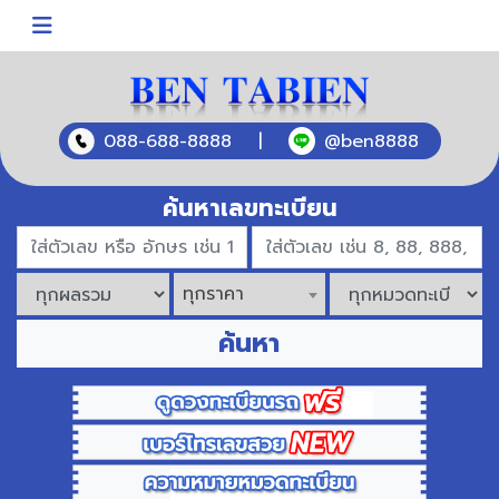
088-688-8888
|
@ben8888
ค้นหาเลขทะเบียน
ทุกราคา
ค้นหา