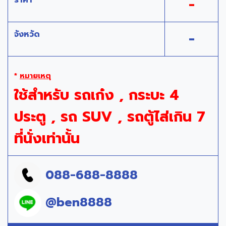
ราคา
-
จังหวัด
-
*
หมายเหตุ
ใช้สำหรับ รถเก๋ง , กระบะ 4
ประตู , รถ SUV , รถตู้ไส่เกิน 7
ที่นั่งเท่านั้น
088-688-8888
@ben8888