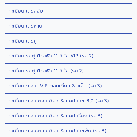
ทะเบียน เลขสลับ
ทะเบียน เลขหาบ
ทะเบียน เลขคู่
ทะเบียน รถตู้ ป้ายฟ้า 11 ที่นั่ง VIP (รย.2)
ทะเบียน รถตู้ ป้ายฟ้า 11 ที่นั่ง (รย.2)
ทะเบียน กระบะ VIP ตอนเดียว & แค๊ป (รย.3)
ทะเบียน กระบะตอนเดียว & แคป เลข 8,9 (รย.3)
ทะเบียน กระบะตอนเดียว & แคป เรียง (รย.3)
ทะเบียน กระบะตอนเดียว & แคป เลขพัน (รย.3)