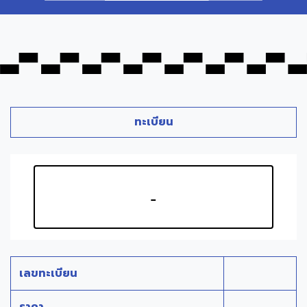
ทะเบียน
-
เลขทะเบียน