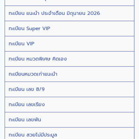
ทะเบียน แนะนำ ประจำเดือน มิถุนายน 2026
ทะเบียน Super VIP
ทะเบียน VIP
ทะเบียน หมวดพิเศษ คิดเอง
ทะเบียนหมวดเก่าแนะนำ
ทะเบียน เลข 8/9
ทะเบียน เลขเรียง
ทะเบียน เลขพัน
ทะเบียน สวยไม่มีประมูล