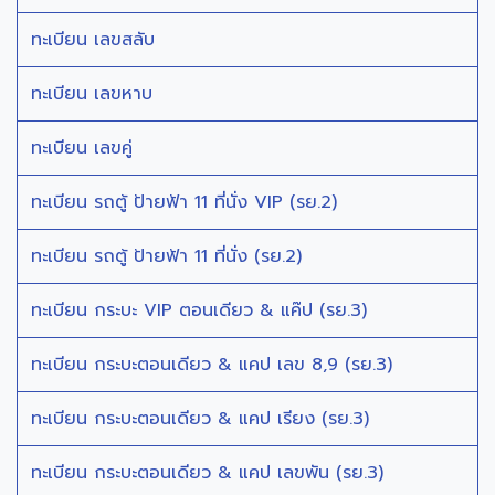
ทะเบียน เลขสลับ
ทะเบียน เลขหาบ
ทะเบียน เลขคู่
ทะเบียน รถตู้ ป้ายฟ้า 11 ที่นั่ง VIP (รย.2)
ทะเบียน รถตู้ ป้ายฟ้า 11 ที่นั่ง (รย.2)
ทะเบียน กระบะ VIP ตอนเดียว & แค๊ป (รย.3)
ทะเบียน กระบะตอนเดียว & แคป เลข 8,9 (รย.3)
ทะเบียน กระบะตอนเดียว & แคป เรียง (รย.3)
ทะเบียน กระบะตอนเดียว & แคป เลขพัน (รย.3)