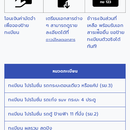
โอนเงินค่ามัดจำ
เตรียมเอกสารต่าง
ชำาระเงินส่วนที่
เพื่อจองป้าย
ๆ สามารถดูราย
เหลือ พร้อมรับเอก
ทะเบียน
ละเอียดได้ที่
สารเพ่ือยื่น ขอป้าย
ทะเบียนตัวจริงได้
ดาวน์โหลดเอกสาร
ทันที!
หมวดทะเบียน
ทะเบียน โปรโมชั่น รถกระบะตอนเดียว หรือแค้ป (รย.3)
ทะเบียน โปรโมชั่น รถเก๋ง suv กระบะ 4 ประตู
ทะเบียน โปรโมชั่น รถตู้ ป้ายฟ้า 11 ที่นั่ง (รย.2)
ทะเบียน ผลรวม สุดปัง