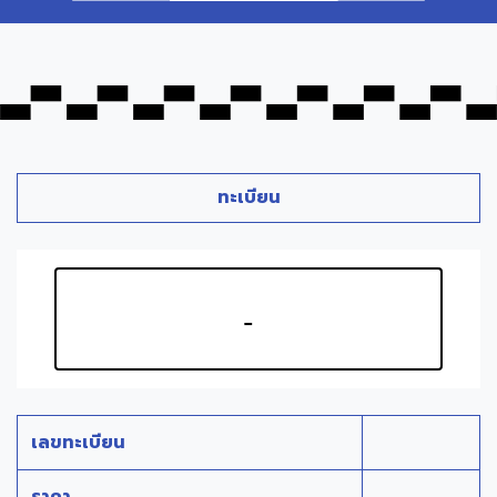
ทะเบียน
-
เลขทะเบียน