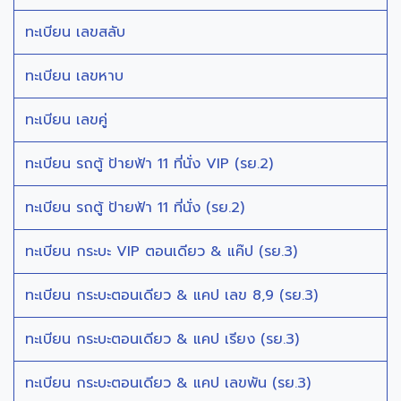
ทะเบียน เลขสลับ
ทะเบียน เลขหาบ
ทะเบียน เลขคู่
ทะเบียน รถตู้ ป้ายฟ้า 11 ที่นั่ง VIP (รย.2)
ทะเบียน รถตู้ ป้ายฟ้า 11 ที่นั่ง (รย.2)
ทะเบียน กระบะ VIP ตอนเดียว & แค๊ป (รย.3)
ทะเบียน กระบะตอนเดียว & แคป เลข 8,9 (รย.3)
ทะเบียน กระบะตอนเดียว & แคป เรียง (รย.3)
ทะเบียน กระบะตอนเดียว & แคป เลขพัน (รย.3)