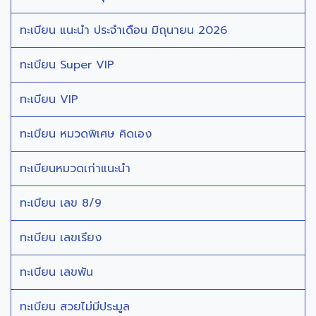
ทะเบียน แนะนำ ประจำเดือน มิถุนายน 2026
ทะเบียน Super VIP
ทะเบียน VIP
ทะเบียน หมวดพิเศษ คิดเอง
ทะเบียนหมวดเก่าแนะนำ
ทะเบียน เลข 8/9
ทะเบียน เลขเรียง
ทะเบียน เลขพัน
ทะเบียน สวยไม่มีประมูล