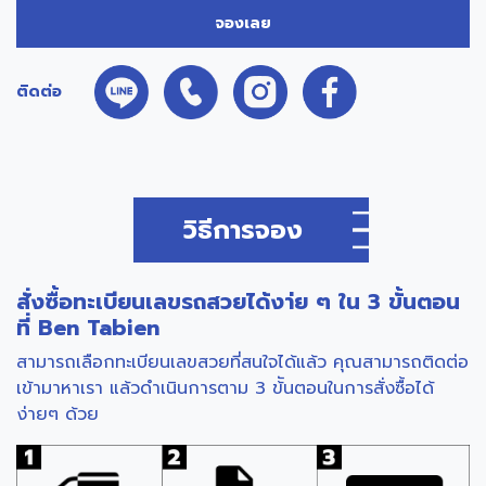
จองเลย
ติดต่อ
วิธีการจอง
สั่งซื้อทะเบียนเลขรถสวยได้งา่ย ๆ ใน 3 ขั้นตอน
ที่ Ben Tabien
สามารถเลือกทะเบียนเลขสวยที่สนใจได้แล้ว คุณสามารถติดต่อ
เข้ามาหาเรา แล้วดําเนินการตาม 3 ข้ันตอนในการสั่งซื้อได้
ง่ายๆ ด้วย