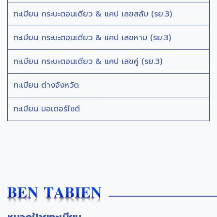
ทะเบียน กระบะตอนเดียว & แคป เลขสลับ (รย.3)
ทะเบียน กระบะตอนเดียว & แคป เลขหาบ (รย.3)
ทะเบียน กระบะตอนเดียว & แคป เลขคู่ (รย.3)
ทะเบียน ต่างจังหวัด
ทะเบียน มอเตอร์ไซต์