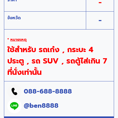
ราคา
-
จังหวัด
-
*
หมายเหตุ
ใช้สำหรับ รถเก๋ง , กระบะ 4
ประตู , รถ SUV , รถตู้ไส่เกิน 7
ที่นั่งเท่านั้น
088-688-8888
@ben8888