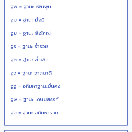
ฐพ = ฐานะ เพิ่มพูน
ฐม = ฐานะ มั่งมี
ฐย = ฐานะ ยิ่งใหญ่
ฐร = ฐานะ ร่ำรวย
ฐล = ฐานะ ล้ำเลิศ
ฐว = ฐานะ วาสนาดี
ฐฐ = อภิมหาฐานะมั่นคง
ฐษ = ฐานะ เกษมสรรค์
ฐอ = ฐานะ อภิมหารวย