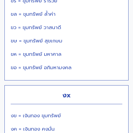
ขร = ขุมทรัพย์ ร่ำรวย
ขล = ขุมทรัพย์ ล้ำค่า
ขว = ขุมทรัพย์ วาสนาดี
ขษ = ขุมทรัพย์ สุขเกษม
ขห = ขุมทรัพย์ มหาศาล
ขอ = ขุมทรัพย์ อภิมหามงคล
งx
งข = เงินทอง ขุมทรัพย์
งค = เงินทอง คงมั่น