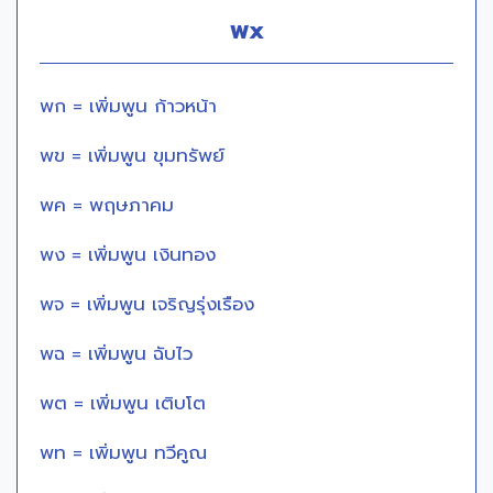
พx
พก = เพิ่มพูน ก้าวหน้า
พข = เพิ่มพูน ขุมทรัพย์
พค = พฤษภาคม
พง = เพิ่มพูน เงินทอง
พจ = เพิ่มพูน เจริญรุ่งเรือง
พฉ = เพิ่มพูน ฉับไว
พต = เพิ่มพูน เติบโต
พท = เพิ่มพูน ทวีคูณ