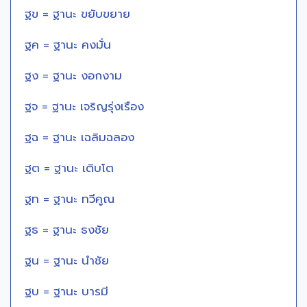
ฐข = ฐานะ ขยับขยาย
ฐค = ฐานะ คงมั่น
ฐง = ฐานะ งอกงาม
ฐจ = ฐานะ เจริญรุ่งเรือง
ฐฉ = ฐานะ เฉลิมฉลอง
ฐต = ฐานะ เติบโต
ฐท = ฐานะ ทวีคูณ
ฐธ = ฐานะ ธงชัย
ฐน = ฐานะ นำชัย
ฐบ = ฐานะ บารมี