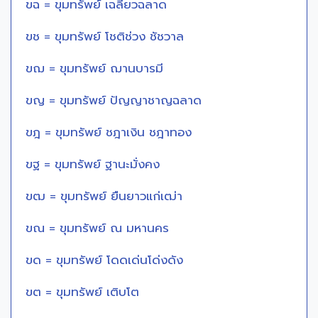
ขฉ = ขุมทรัพย์ เฉลียวฉลาด
ขช = ขุมทรัพย์ โชติช่วง ชัชวาล
ขฌ = ขุมทรัพย์ ฌานบารมี
ขญ = ขุมทรัพย์ ปัญญาชาญฉลาด
ขฎ = ขุมทรัพย์ ชฎาเงิน ชฎาทอง
ขฐ = ขุมทรัพย์ ฐานะมั่งคง
ขฒ = ขุมทรัพย์ ยืนยาวแก่เฒ่า
ขณ = ขุมทรัพย์ ณ มหานคร
ขด = ขุมทรัพย์ โดดเด่นโด่งดัง
ขต = ขุมทรัพย์ เติบโต