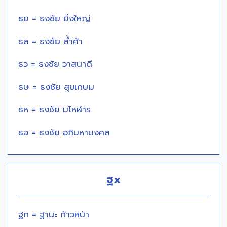
ธย = ธงชัย ยิ่งใหญ่
ธล = ธงชัย ล้ำค้า
ธว = ธงชัย วาสนาดี
ธษ = ธงชัย สุขเกษม
ธห = ธงชัย มโหฬาร
ธอ = ธงชัย อภิมหามงคล
ฐx
ฐก = ฐานะ ก้าวหน้า