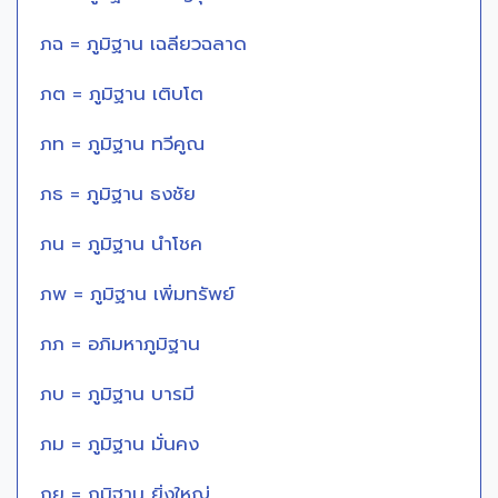
ภฉ = ภูมิฐาน เฉลียวฉลาด
ภต = ภูมิฐาน เติบโต
ภท = ภูมิฐาน ทวีคูณ
ภธ = ภูมิฐาน ธงชัย
ภน = ภูมิฐาน นำโชค
ภพ = ภูมิฐาน เพิ่มทรัพย์
ภภ = อภิมหาภูมิฐาน
ภบ = ภูมิฐาน บารมี
ภม = ภูมิฐาน มั่นคง
ภย = ภูมิฐาน ยิ่งใหญ่