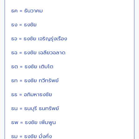
ธค = ธันวาคม
ธง = ธงชัย
ธจ = ธงชัย เจริญรุ่งเรือง
ธฉ = ธงชัย เฉลียวฉลาด
ธต = ธงชัย เติบโต
ธท = ธงชัย ทวีทรัพย์
ธธ = อภิมหาธงชัย
ธน = ธนบุรี ธนทรัพย์
ธพ = ธงชัย เพิ่มพูน
ธม = ธงชัย มั่งคั่ง