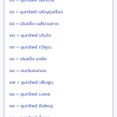
ขง = ขุมทรัพย์ งอกงาม
ขจ = ขุมทรัพย์ เจริญรุ่งเรือง
ขฉ = เข้มแข็ง เฉลียวฉลาด
ขต = ขุมทรัพย์ เติบโต
ขท = ขุมทรัพย์ ทวีคูณ
ขธ = เข้มแข็ง ธงชัย
ขน = ขนเงินขนทอง
ขพ = ขุมทรัพย์ เพิ่มพูน
ขม = ขุมทรัพย์ มงคล
ขย = ขุมทรัพย์ ยิ่งใหญ่