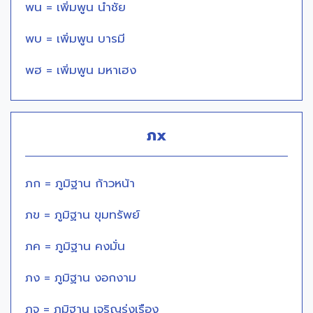
พน = เพิ่มพูน นำชัย
พบ = เพิ่มพูน บารมี
พฮ = เพิ่มพูน มหาเฮง
ภx
ภก = ภูมิฐาน ก้าวหน้า
ภข = ภูมิฐาน ขุมทรัพย์
ภค = ภูมิฐาน คงมั่น
ภง = ภูมิฐาน งอกงาม
ภจ = ภูมิฐาน เจริญรุ่งเรือง