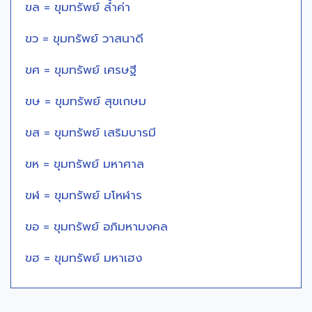
ขล = ขุมทรัพย์ ล้ำค่า
ขว = ขุมทรัพย์ วาสนาดี
ขศ = ขุมทรัพย์ เศรษฐี
ขษ = ขุมทรัพย์ สุขเกษม
ขส = ขุมทรัพย์ เสริมบารมี
ขห = ขุมทรัพย์ มหาศาล
ขฬ = ขุมทรัพย์ มโหฬาร
ขอ = ขุมทรัพย์ อภิมหามงคล
ขฮ = ขุมทรัพย์ มหาเฮง