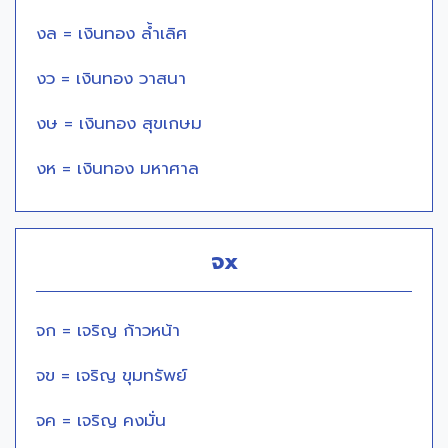
งล = เงินทอง ล้ำเลิศ
งว = เงินทอง วาสนา
งษ = เงินทอง สุขเกษม
งห = เงินทอง มหาศาล
จx
จก = เจริญ ก้าวหน้า
จข = เจริญ ขุมทรัพย์
จค = เจริญ คงมั่น