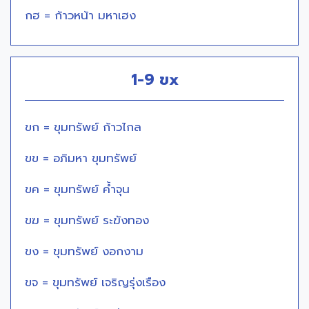
กฮ = ก้าวหน้า มหาเฮง
1-9 ขx
ขก = ขุมทรัพย์ ก้าวไกล
ขข = อภิมหา ขุมทรัพย์
ขค = ขุมทรัพย์ ค้ำจุน
ขฆ = ขุมทรัพย์ ระฆังทอง
ขง = ขุมทรัพย์ งอกงาม
ขจ = ขุมทรัพย์ เจริญรุ่งเรือง