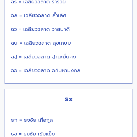
ฉร = เฉลียวฉลาด ร่ำรวย
ฉล = เฉลียวฉลาด ล้ำเลิศ
ฉว = เฉลียวฉลาด วาสนาดี
ฉษ = เฉลียวฉลาด สุขเกษม
ฉฐ = เฉลียวฉลาด ฐานะมั่นคง
ฉอ = เฉลียวฉลาด อภิมหามงคล
ธx
ธก = ธงชัย เกื้อกูล
ธข = ธงชัย เข้มแข็ง